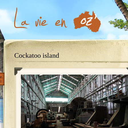
Cockatoo island
e.
0