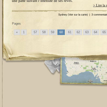
une patte suivant l’intensité de ses rêves.
> Lire la 
Sydney
(Voir sur la carte)
|
3 commentai
Pages
:
«
1
...
57
58
59
60
61
62
63
64
65