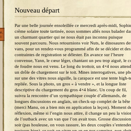
Nouveau départ
Par une belle journée ensoleillée ce mercredi après-midi, Sophi
crème solaire toute tartinée, nous sommes allés nous balader da
e.
un charmant quartier qui ne nous était pas inconnu puisque
0
souvent parcouru. Nous retournions voir Nuts, le dinosaures de
vans, pour un rendez-vous programmé afin de se décider et des
contraintes de registration se délester. En avance sur l’heure
convenue, Yann, le cœur léger, chantant un peu trop aiguë, le 
de foudre nous est venu. Le long du trottoir, un 4×4 nous attend
un drôle de chargement sur le toit. Mines interrogatives, une ph
sur une des vitres nous aiguille, la carapace est une tente high-t
repliée. Sous la photo, un gros « à vendre », et la longue liste
descriptive du chargement du gros 4×4 blanc. Un coup de fil,
suivra la rencontre d’un sympathique couple d’allemands, de
longues discussions en anglais, un check-up complet de la bête
(merci Manu, on a bien mis en application la leçon). Moment d
réflexion, même si l’engin nous attire, il change un peu la visio
de l’outback avec un van que l’on avait tous. Grosse discussion
soir (pas houleuse, on vous rassure, les deux couples s’entende
toujours bien), se voit-on vivre un an en pur camping, non abri