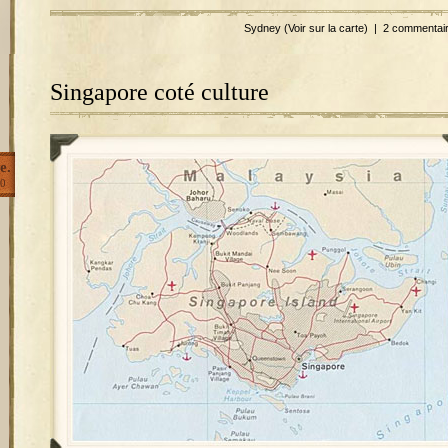
Sydney
(Voir sur la carte)
|
2 commentai
Singapore coté culture
e.
0