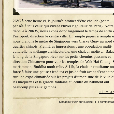
26°C à cette heure ci, la journée promet d’être chaude (petite
pensée à tous ceux qui vivent l’hiver rigoureux de Paris). Notre
décolle à 20h35, nous avons donc largement le temps de sortir 
l’aéroport, direction le centre ville. Un simple papier à remplir e
nous prenons le métro de Singapour vers Clarke Quay au nord 
quartier chinois. Premières impressions : une population multi-
culturelle, le mélange architecturale, une chaleur moite … Bala
le long de la Singapore river sur les petits chemins passants et
direction Chinatown pour voir les temples de Wak Hai Cheng, S
mariamman, Buddha tooth relic. A 11h, la chaleur étouffante n
force à faire une pause : iced tea et jus de fruit avant d’enchain
sur une expo climatisée sur les projets d’urbanisme de la ville o
les maquettes et la grande fontaine au centre du batiment ont
beaucoup plus aux garçons.
> Lire la 
Singapour
(Voir sur la carte)
|
4 commentai