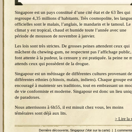
Singapore est un pays constitué d’une cité état et de 63 îles qui
regroupe 4,35 millions d’habitants. Très cosmopolite, les langu
officielles sont le malais, l’anglais, le mandarin et le tamoul. Le
climat y est tropical, chaud et humide toute l’année avec une
période de mousson de novembre à janvier.
Les lois sont très strictes. De grosses peines attendent ceux qui
mâchent du chewing-gum, ne respectent pas l’affichage public,
font attente à la pudeur, la censure y est pratiquée. la peine ne 
attends ceux qui possèdent de la drogue.
Singapour est un métissage de différentes cultures provenant de
différentes ethnies (chinois, malais, indiens). Chaque groupe es
encouragé à maintenir ses traditions, tout en embrassant un mo
de vie conformiste et moderne. Singapour est donc un lieu uni
de paradoxes.
Nous atterrissons à 6h55, il est minuit chez vous, les moins
téméraires sont déjà aux lits.
> Lire la 
Dernière découverte
,
Singapour
(Voir sur la carte)
|
1 commenta