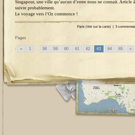
Singapour, une ville qu’aucun d’entre nous ne connait. Article 
suivre probablement.
Le voyage vers l’Oz commence !
Paris
(Voir sur la carte)
|
3 commentai
Pages
:
«
1
...
58
59
60
61
62
63
64
65
»