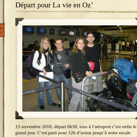
Départ pour La vie en Oz’
e.
0
15 novembre 2010, départ 6h30, tous à l’aéroport c’est enfin le
grand jour. C’est parti pour 12h d’avion jusqu’à notre escale