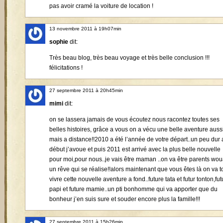
pas avoir cramé la voiture de location !
13 novembre 2011 à 19h07min
sophie
dit:
Très beau blog, très beau voyage et très belle conclusion !!!
félicitations !
27 septembre 2011 à 20h45min
mimi
dit:
on se lassera jamais de vous écoutez nous racontez toutes ses
belles histoires, grâce a vous on a vécu une belle aventure auss
mais a distance!!2010 a été l’année de votre départ..un peu dur
début j’avoue et puis 2011 est arrivé avec la plus belle nouvelle
pour moi,pour nous..je vais être maman ..on va être parents wo
un rêve qui se réalise!!alors maintenant que vous êtes là on va t
vivre cette nouvelle aventure a fond..future tata et futur tonton,fut
papi et future mamie..un pti bonhomme qui va apporter que du
bonheur j’en suis sure et souder encore plus la famille!!!
27 septembre 2011 à 15h26min