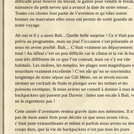
difficulté pour trouver du travail, la galère pour vendre le break,
naissance du petit neveu qui a avancé la date de notre retour…
Toutes ces choses font partie de l’aventure et qu’elles soient
bonnes ou mauvaises elles nous ont permis de sortir grandis de
notre voyage.
Ah oui et il y a aussi Bali…Quelle belle surprise ! Ce n’était pas
prévu au programme, mais un jour l’occasion s’est présentée et
nous en avons profité. Bali… C’était vraiment un dépaysement
total ! Au début c’est un peu difficile car le climat et la vie là-ba
sont très différents de ce que l’on connait, mais on s’y est vite
habitués. Les rizières, les temples, les plages sont magnifiques e
nourriture vraiment excellente ! C’est sûr qu’on se souviendra
longtemps de notre séjour sur Gili Meno, on se revoit encore
sirotant un cocktail de fruits et plonger avec les tortues et les
poissons exotiques. Si nous avions un conseil à donner à tous l
backpackers qui passent par Darwin : faites une escale à Bali, 
ne le regretterez pas !
Cette année d’aventures restera gravée dans nos mémoires. Il n
pas de mots assez forts pour décrire ce que nous avons vécu,
c’était juste extraordinaire et même si parfois nous avons eu de
coups durs, que la vie de backpackers n’est pas tous les jours