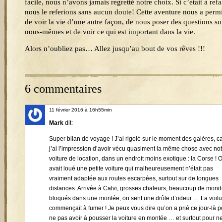
facile, nous n’avons jamais regretté notre choix. Si c’était à refa
nous le referions sans aucun doute! Cette aventure nous a perm
de voir la vie d’une autre façon, de nous poser des questions su
nous-mêmes et de voir ce qui est important dans la vie.
Alors n’oubliez pas… Allez jusqu’au bout de vos rêves !!!
6 commentaires
11 février 2016 à 16h55min
Mark
dit:
Super bilan de voyage ! J’ai rigolé sur le moment des galères, c
j’ai l’impression d’avoir vécu quasiment la même chose avec not
voiture de location, dans un endroit moins exotique : la Corse ! 
avait loué une petite voiture qui malheureusement n’était pas
vraiment adaptée aux routes escarpées, surtout sur de longues
distances. Arrivée à Calvi, grosses chaleurs, beaucoup de mond
bloqués dans une montée, on sent une drôle d’odeur … La voitu
commençait à fumer ! Je peux vous dire qu’on a prié ce jour-là p
ne pas avoir à pousser la voiture en montée … et surtout pour n