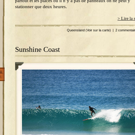
partout et les places où il n’y a pas de panneaux on ne peut y
stationner que deux heures.
> Lire la 
Queensland
(Voir sur la carte)
|
2 commentai
Sunshine Coast
û.
1