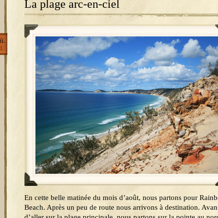
La plage arc-en-ciel
û.
1
En cette belle matinée du mois d’août, nous partons pour Rain
Beach. Après un peu de route nous arrivons à destination. Avan
d’aller sur la plage principale, nous partons sur la pointe au nor