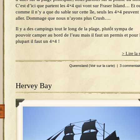
C’est d’ici que partent les 4×4 qui vont sur Fraser Island… Et o
comme il n’y a que du sable sur cette île, seuls les 4×4 peuvent
aller. Dommage que nous n’ayons plus Crush….
Il y a des campings tout le long de la plage, plutôt sympa de
pouvoir camper au bord de l’eau mais il faut un permis et pour 
plupart il faut un 4×4 !
> Lire la 
Queensland
(Voir sur la carte)
|
3 commentai
Hervey Bay
û.
1