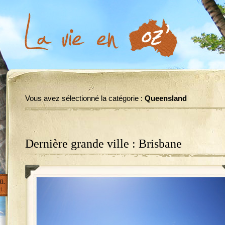
Vous avez sélectionné la catégorie :
Queensland
Dernière grande ville : Brisbane
û.
1