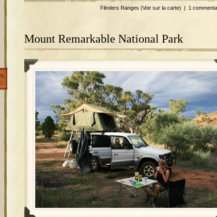
Flinders Ranges
(Voir sur la carte)
|
1 commenta
Mount Remarkable National Park
s.
1