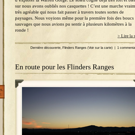
d’explorer la Warren Gorge. Le soleil cogne déjà très fort et bie
sur nous avons oubliés nos casquettes ! C’est une marche vrai
très agréable qui nous fait passer à travers toutes sortes de
paysages. Nous voyions même pour la première fois des boucs
sauvages que nous avions pu sentir à plusieurs kilomètres à la
ronde !
> Lire la 
Dernière découverte
,
Flinders Ranges
(Voir sur la carte)
|
1 commenta
En route pour les Flinders Ranges
s.
1