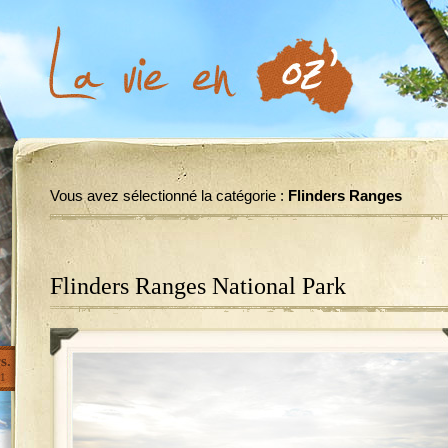
Vous avez sélectionné la catégorie :
Flinders Ranges
Flinders Ranges National Park
s.
1