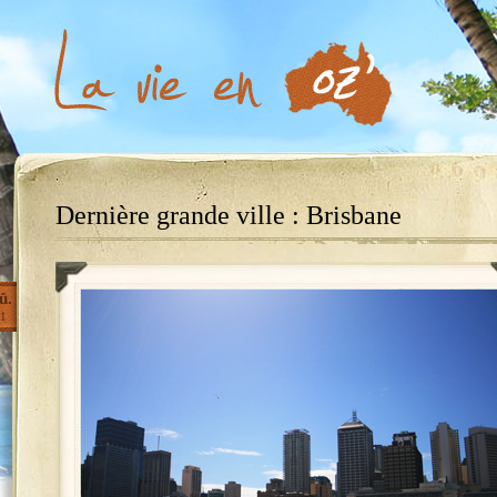
Dernière grande ville : Brisbane
û.
1