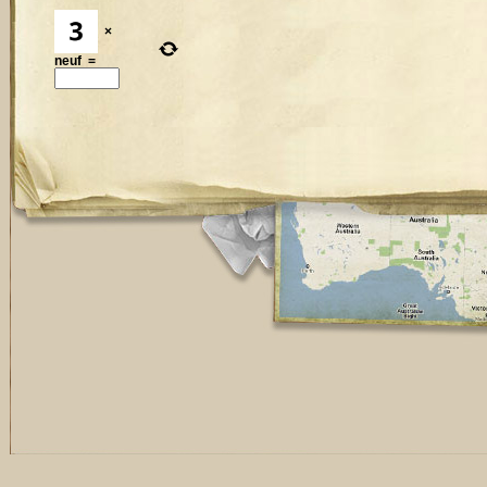
×
neuf
=