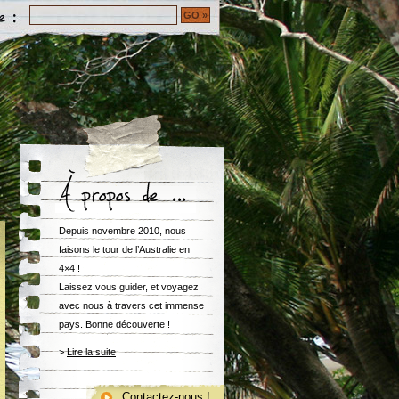
Depuis novembre 2010, nous
faisons le tour de l’Australie en
4×4 !
Laissez vous guider, et voyagez
avec nous à travers cet immense
pays. Bonne découverte !
>
Lire la suite
.
Contactez-nous !