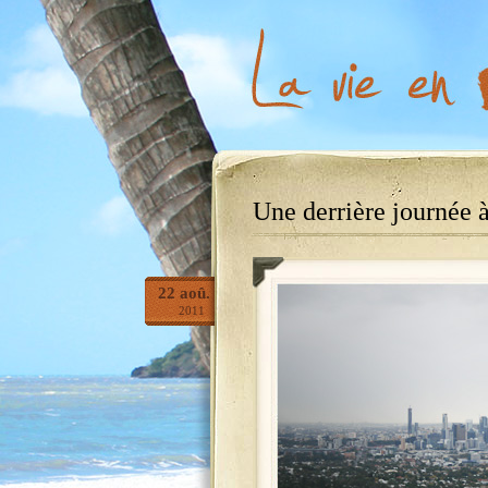
Une derrière journée 
22
aoû.
2011