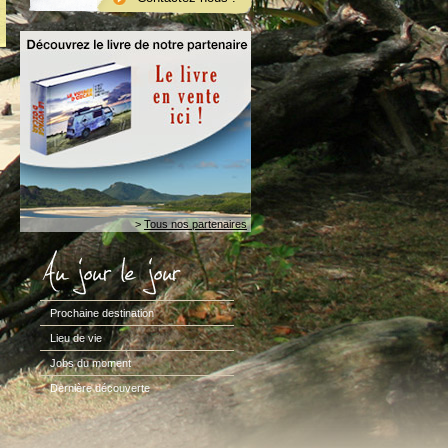
>
Tous nos partenaires
Prochaine destination
Lieu de vie
Jobs du moment
Dernière découverte