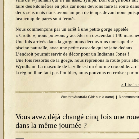
ville de Wyndham qui à l’air assez sympa. Bon oui ça nous fait
faire des kilomètres en plus car nous devrons faire la route dans
deux sens mais nous avons un peu de temps devant nous puisq
beaucoup de parcs sont fermés.
Nous commençons par un arrêt à une petite gorge appelée
« Grotto », nous pouvons y accéder en descendant 140 marche
Une fois arrivés dans la gorge nous découvrons une superbe
piscine naturelle, avec une petite cascade qui se jette dedans.
L’endroit pourrait servir de décor pour un Indianna Jones !
Une fois ressortis de la gorge, nous reprenons la route pour alle
Wyndham. La mascotte de la ville est un énorme crocodile… c’
la région il ne faut pas l’oublier, nous pouvons en croiser partou
> Lire la 
Western Australia
(Voir sur la carte)
|
3 commentai
Vous avez déjà changé cinq fois une rou
dans la même journée ?