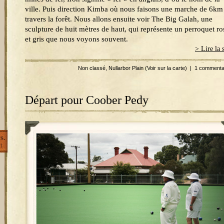
ville. Puis direction Kimba où nous faisons une marche de 6km
travers la forêt. Nous allons ensuite voir The Big Galah, une
sculpture de huit mètres de haut, qui représente un perroquet ro
et gris que nous voyons souvent.
> Lire la 
Non classé
,
Nullarbor Plain
(Voir sur la carte)
|
1 commenta
Départ pour Coober Pedy
s.
1