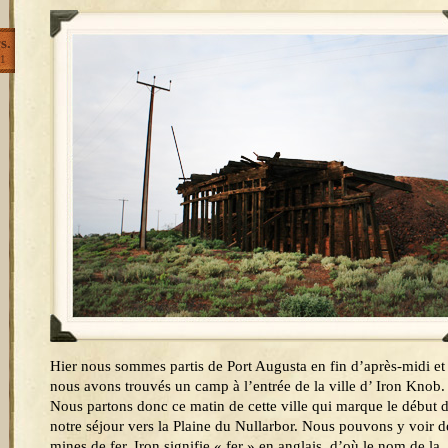
s.
1
Hier nous sommes partis de Port Augusta en fin d’après-midi et
nous avons trouvés un camp à l’entrée de la ville d’ Iron Knob.
Nous partons donc ce matin de cette ville qui marque le début 
notre séjour vers la Plaine du Nullarbor. Nous pouvons y voir d
mines de fer, Iron signifie « fer » en anglais, d’où le nom de la