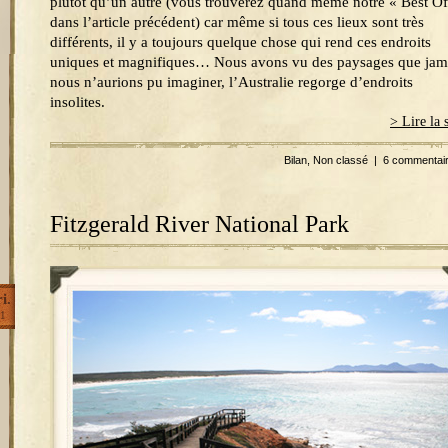
plutôt qu’un autre (vous trouverez quand même notre « Best Of
dans l’article précédent) car même si tous ces lieux sont très
différents, il y a toujours quelque chose qui rend ces endroits
uniques et magnifiques… Nous avons vu des paysages que jam
nous n’aurions pu imaginer, l’Australie regorge d’endroits
insolites.
> Lire la 
Bilan
,
Non classé
|
6 commentai
Fitzgerald River National Park
i.
1